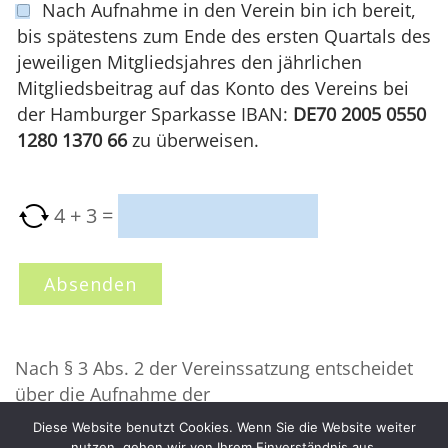
Nach Aufnahme in den Verein bin ich bereit,
bis spätestens zum Ende des ersten Quartals des
jeweiligen Mitgliedsjahres den jährlichen
Mitgliedsbeitrag auf das Konto des Vereins bei
der Hamburger Sparkasse IBAN:
DE70 2005 0550
1280 1370 66
zu überweisen.
4
+
3
=
Nach § 3 Abs. 2 der Vereinssatzung entscheidet
über die Aufnahme der
Vorstand des Vereins. Der jährliche
Diese Website benutzt Cookies. Wenn Sie die Website weiter
Mitgliedsbeitrag beträgt derzeit 60,00 € für
nutzen, gehen wir von Ihrem Einverständnis aus.